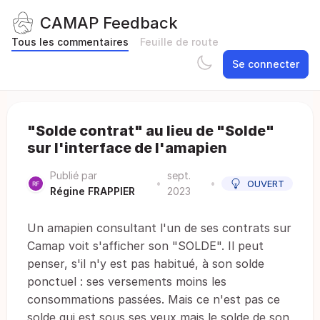
CAMAP Feedback
Tous les commentaires
Feuille de route
Se connecter
"Solde contrat" au lieu de "Solde"
sur l'interface de l'amapien
Publié par
sept.
•
•
OUVERT
Régine FRAPPIER
2023
Un amapien consultant l'un de ses contrats sur
Camap voit s'afficher son "SOLDE". Il peut
penser, s'il n'y est pas habitué, à son solde
ponctuel : ses versements moins les
consommations passées. Mais ce n'est pas ce
solde qui est sous ses yeux mais le solde de son